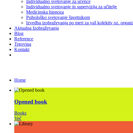
Individualno svetovanje za učence
Individualno svetovanje in supervizija za učitelje
Medicinska hipnoza
Psihološko svetovanje športnikom
Izvedba izobraževanja po meri za vaš kolektiv oz. organi
Aktualna Izobraževanja
Blog
Reference
Trgovina
Kontakt
Project Type: Books
Home
Opened book
Books
Več