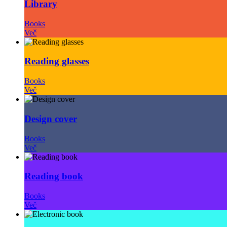
Library
Books
Več
Reading glasses
Books
Več
Design cover
Books
Več
Reading book
Books
Več