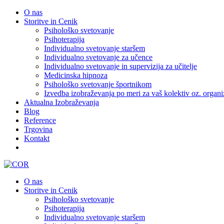
O nas
Storitve in Cenik
Psihološko svetovanje
Psihoterapija
Individualno svetovanje staršem
Individualno svetovanje za učence
Individualno svetovanje in supervizija za učitelje
Medicinska hipnoza
Psihološko svetovanje športnikom
Izvedba izobraževanja po meri za vaš kolektiv oz. organi
Aktualna Izobraževanja
Blog
Reference
Trgovina
Kontakt
O nas
Storitve in Cenik
Psihološko svetovanje
Psihoterapija
Individualno svetovanje staršem