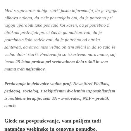
Med razgovorom dobijo starši jasno informacijo, da je vzgoja
njihova naloga, da meje postavljajo oni, da je potrebno pri
vzgoji uporabiti tako pohvalo kot kazen, da je potrebno z
otrokom preživljati prosti čas in ga nadzorovati, da je
potrebno s šolo sodelovati, da je potrebno od otroka
zahtevati, da otroci niso vedno ob tem srečni in da so zato še
vedno dobri starši. Predavanja so izkustveno naravnana, saj
imam
25 letno prakso pri svetovalnem delu v šoli in sem
mama treh najstnikov
.
Predavanja in delavnice vodim prof. Neva Strel Pletikos,
pedagog, sociolog, z zaključenim dvoletnim usposabljanjem
iz realitetne terapije, sem TA – svetovalec, NLP – praktik
coach.
Glede na povpraševanje, vam pošljem tudi
natančno vsebinsko in cenovno ponudbo.