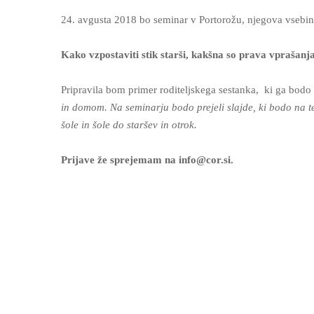
24. avgusta 2018 bo seminar v Portorožu, njegova vsebin
Kako vzpostaviti stik starši, kakšna so prava vprašanja
Pripravila bom primer roditeljskega sestanka, ki ga bodo 
in domom. Na seminarju bodo prejeli slajde, ki bodo na t
šole in šole do staršev in otrok.
Prijave že sprejemam na info@cor.si.