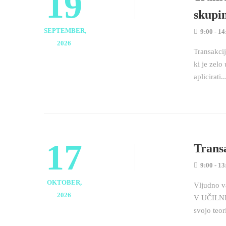
19
skupi
SEPTEMBER,
9:00 - 14
2026
Transakcij
ki je zelo
aplicirati..
17
Transa
9:00 - 13
OKTOBER,
Vljudno 
2026
V UČILNIC
svojo teor