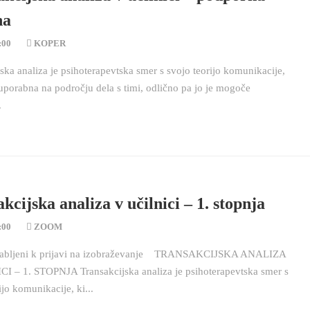
na
:00
KOPER
ska analiza je psihoterapevtska smer s svojo teorijo komunikacije,
 uporabna na področju dela s timi, odlično pa jo je mogoče
.
kcijska analiza v učilnici – 1. stopnja
:00
ZOOM
vabljeni k prijavi na izobraževanje TRANSAKCIJSKA ANALIZA
I – 1. STOPNJA Transakcijska analiza je psihoterapevtska smer s
ijo komunikacije, ki...