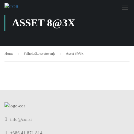
ASSET 8@3X
Home
Psihološko svetovanje
Asset 8@3x
info@cor.si
+386 41 871 814