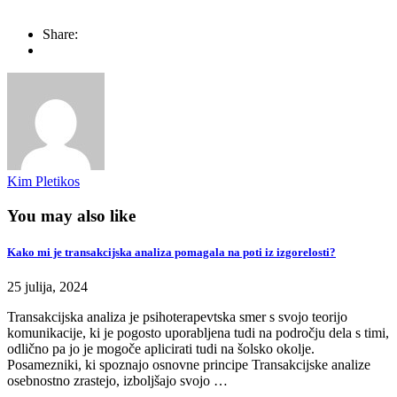
Share:
Kim Pletikos
You may also like
Kako mi je transakcijska analiza pomagala na poti iz izgorelosti?
25 julija, 2024
Transakcijska analiza je psihoterapevtska smer s svojo teorijo
komunikacije, ki je pogosto uporabljena tudi na področju dela s timi,
odlično pa jo je mogoče aplicirati tudi na šolsko okolje.
Posamezniki, ki spoznajo osnovne principe Transakcijske analize
osebnostno zrastejo, izboljšajo svojo …