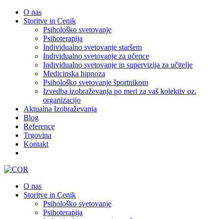
O nas
Storitve in Cenik
Psihološko svetovanje
Psihoterapija
Individualno svetovanje staršem
Individualno svetovanje za učence
Individualno svetovanje in supervizija za učitelje
Medicinska hipnoza
Psihološko svetovanje športnikom
Izvedba izobraževanja po meri za vaš kolektiv oz.
organizacijo
Aktualna Izobraževanja
Blog
Reference
Trgovina
Kontakt
O nas
Storitve in Cenik
Psihološko svetovanje
Psihoterapija