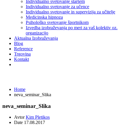
Individualno svetovanje staršem
Individualno svetovanje za učence
Individualno svetovanje in supervizija za učitelje
Medicinska hipnoza
Psihološko svetovanje športnikom
Izvedba izobraževanja po meri za vaš kolektiv oz.
organizacijo
Aktualna Izobraževanja
Blog
Reference
Trgovina
Kontakt
neva_seminar_Slika
Home
neva_seminar_Slika
neva_seminar_Slika
Avtor
Kim Pletikos
Date
17.08.2017