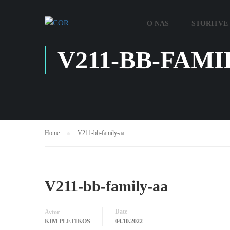
O NAS
STORITVE 
V211-BB-FAMI
Home
V211-bb-family-aa
V211-bb-family-aa
Date
Avtor
KIM PLETIKOS
04.10.2022