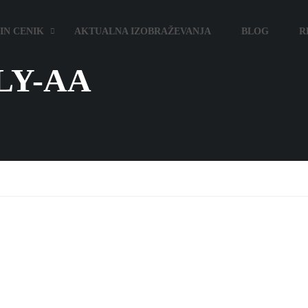
IN CENIK
AKTUALNA IZOBRAŽEVANJA
BLOG
R
LY-AA