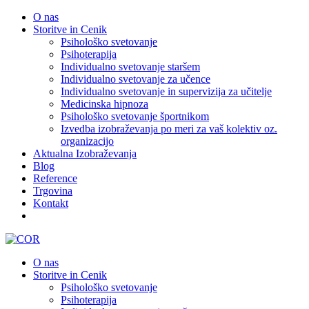
O nas
Storitve in Cenik
Psihološko svetovanje
Psihoterapija
Individualno svetovanje staršem
Individualno svetovanje za učence
Individualno svetovanje in supervizija za učitelje
Medicinska hipnoza
Psihološko svetovanje športnikom
Izvedba izobraževanja po meri za vaš kolektiv oz.
organizacijo
Aktualna Izobraževanja
Blog
Reference
Trgovina
Kontakt
O nas
Storitve in Cenik
Psihološko svetovanje
Psihoterapija