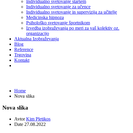
Individualno svetovanje staršem
Individualno svetovanje za učence
Individualno svetovanje in supervizija za učitelje
Medicinska hipnoza
Psihološko svetovanje športnikom
Izvedba izobraževanja po meri za vaš kolektiv oz.
organizacijo
Aktualna Izobraževanja
Blog
Reference
Trgovina
Kontakt
Nova slika
Home
Nova slika
Nova slika
Avtor
Kim Pletikos
Date
27.08.2022