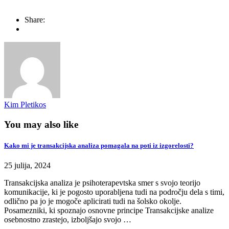
Share:
Kim Pletikos
You may also like
Kako mi je transakcijska analiza pomagala na poti iz izgorelosti?
25 julija, 2024
Transakcijska analiza je psihoterapevtska smer s svojo teorijo
komunikacije, ki je pogosto uporabljena tudi na področju dela s timi,
odlično pa jo je mogoče aplicirati tudi na šolsko okolje.
Posamezniki, ki spoznajo osnovne principe Transakcijske analize
osebnostno zrastejo, izboljšajo svojo …