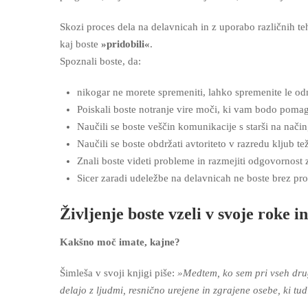
Skozi proces dela na delavnicah in z uporabo različnih te
kaj boste
»pridobili«
.
Spoznali boste, da:
nikogar ne morete spremeniti, lahko spremenite le od
Poiskali boste notranje vire moči, ki vam bodo pomaga
Naučili se boste veščin komunikacije s starši na način
Naučili se boste obdržati avtoriteto v razredu kljub
Znali boste videti probleme in razmejiti odgovornost 
Sicer zaradi udeležbe na delavnicah ne boste brez pro
Življenje boste vzeli v svoje roke i
Kakšno moč imate, kajne?
Šimleša v svoji knjigi piše:
»Medtem, ko sem pri vseh drugih
delajo z ljudmi, resnično urejene in zgrajene osebe, ki tu