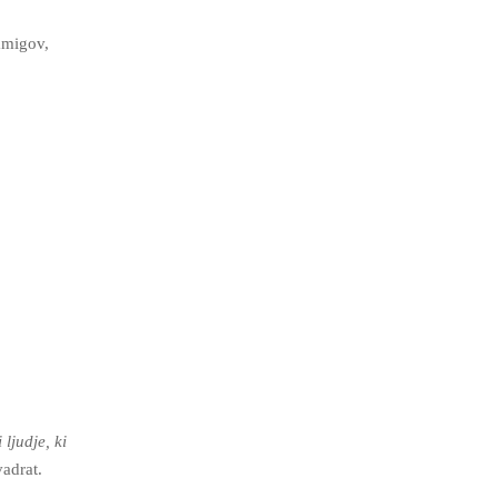
namigov,
ljudje, ki
vadrat.