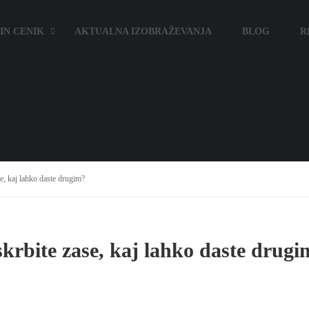
IN CENIK
AKTUALNA IZOBRAŽEVANJA
BLOG
R
ase, kaj lahko daste drugim?
poskrbite zase, kaj lahko daste drug