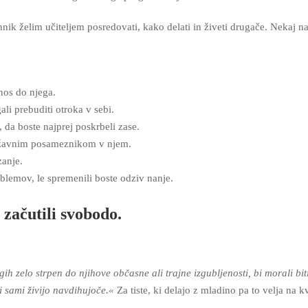
hnik želim učiteljem posredovati, kako delati in živeti drugače. Nekaj 
nos do njega.
li prebuditi otroka v sebi.
, da boste najprej poskrbeli zase.
 težavnim posameznikom v njem.
zanje.
blemov, le spremenili boste odziv nanje.
n začutili svobodo.
 zelo strpen do njihove občasne ali trajne izgubljenosti, bi morali biti 
di sami živijo navdihujoče.«
Za tiste, ki delajo z mladino pa to velja na k