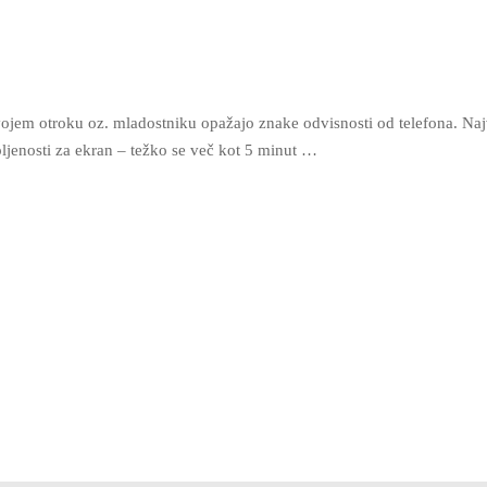
 svojem otroku oz. mladostniku opažajo znake odvisnosti od telefona. Na
epljenosti za ekran – težko se več kot 5 minut …