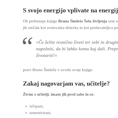
S svojo energijo vplivate na energij
Ob prebiranju knjige
Bruna Šimleše Šola življenja
sem se
jih srečala kot svetovalna delavka in kot predavateljica po
»Če želite resnično živeti ter sebi in drug
napolniti, da bi lahko komu kaj dali. Prepr
životariti!«
pravi Bruno Šimleša v uvodu svoje knjige.
Zakaj nagovarjam vas, učitelje?
Živim z učitelji, imam jih pred sabo in so:
izčrpani,
nemotivirani,