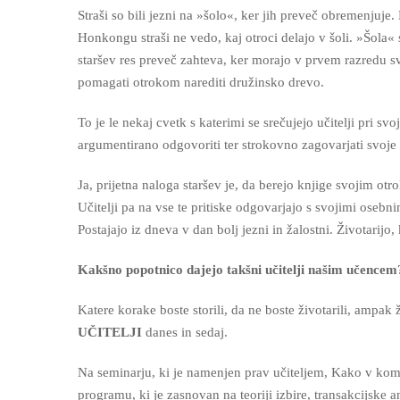
Straši so bili jezni na »šolo«, ker jih preveč obremenjuje
Honkongu straši ne vedo, kaj otroci delajo v šoli. »Šola«
staršev res preveč zahteva, ker morajo v prvem razredu s
pomagati otrokom narediti družinsko drevo.
To je le nekaj cvetk s katerimi se srečujejo učitelji pri sv
argumentirano odgovoriti ter strokovno zagovarjati svoje s
Ja, prijetna naloga staršev je, da berejo knjige svojim otr
Učitelji pa na vse te pritiske odgovarjajo s svojimi ose
Postajajo iz dneva v dan bolj jezni in žalostni. Životarijo
Kakšno popotnico dajejo takšni učitelji našim učencem
Katere korake boste storili, da ne boste životarili, ampak ž
UČITELJI
danes in sedaj.
Na seminarju, ki je namenjen prav učiteljem, Kako v komu
programu, ki je zasnovan na teoriji izbire, transakcijske 