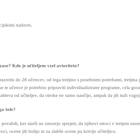
cijskimi nadzori,
…
i zase?
Kdo je učiteljem vzel avtoriteto?
razredu do 28 učencev, od tega tretjino s posebnimi potrebami, tretjina 
e te učence je potrebno pripraviti individualizirane programe, cela gora
hteva od učiteljev, da otroke ne samo naučijo, ampak da jih tudi vzgoji
ga šole?
vabili, ker starši ne zmorejo sprejeti, da njihovi otroci v tretjem razr
, ocene jih bolijo in za slabše ocene pa krivijo učiteljico.