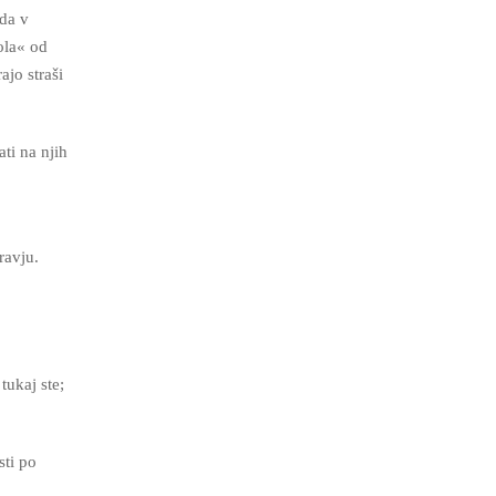
 da v
ola« od
jo straši
ati na njih
ravju.
tukaj ste;
sti po