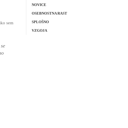
NOVICE
OSEBNOSTNA RAST
SPLOŠNO
liko sem
VZGOJA
 se
mo