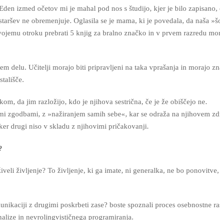
. Eden izmed očetov mi je mahal pod nos s študijo, kjer je bilo zapisano,
 staršev ne obremenjuje. Oglasila se je mama, ki je povedala, da naša »š
vojemu otroku prebrati 5 knjig za bralno značko in v prvem razredu mora
ojem delu. Učitelji morajo biti pripravljeni na taka vprašanja in morajo zn
tališče.
okom, da jim razložijo, kdo je njihova sestrična, če je že obiščejo ne.
bnimi zgodbami, z »nažiranjem samih sebe«, kar se odraža na njihovem zd
, ker drugi niso v skladu z njihovimi pričakovanji.
?
iveli življenje? To življenje, ki ga imate, ni generalka, ne bo ponovitve, 
nikaciji z drugimi poskrbeti zase? boste spoznali proces osebnostne ra
analize in nevrolingvističnega programiranja.