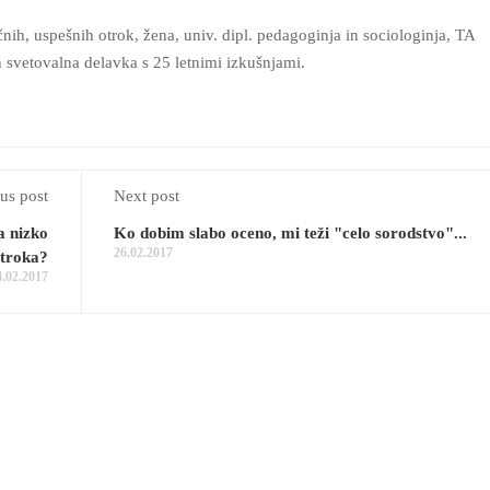
ih, uspešnih otrok, žena, univ. dipl. pedagoginja in sociologinja, TA
in svetovalna delavka s 25 letnimi izkušnjami.
us post
Next post
a nizko
Ko dobim slabo oceno, mi teži "celo sorodstvo"...
26.02.2017
troka?
4.02.2017