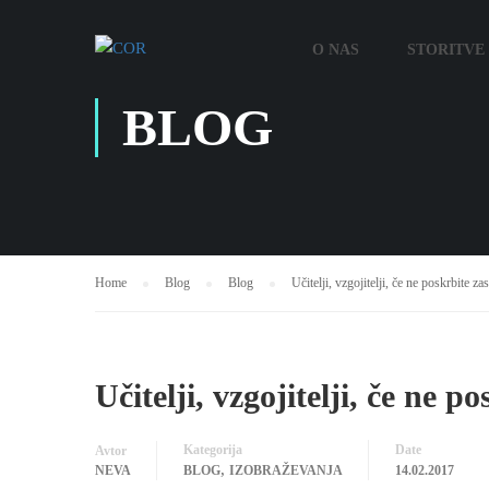
O NAS
STORITVE 
BLOG
Home
Blog
Blog
Učitelji, vzgojitelji, če ne poskrbite z
Učitelji, vzgojitelji, če ne 
Kategorija
Date
Avtor
,
NEVA
BLOG
IZOBRAŽEVANJA
14.02.2017